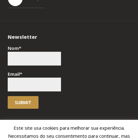
Newsletter
Nom*
Email*
Este site usa cookies para melhorar sua experiência.
© 2023 Hotel Rural Vila
Necessitamos do seu consentimento para continuar, mas
Joaquina | website by